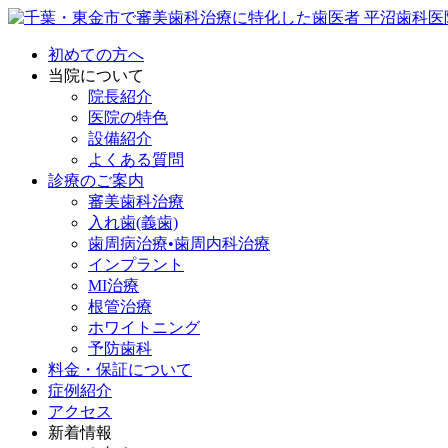
初めての方へ
当院について
院長紹介
医院の特色
設備紹介
よくある質問
診療のご案内
審美歯科治療
入れ歯(義歯)
歯周病治療•歯周内科治療
インプラント
MI治療
根管治療
ホワイトニング
予防歯科
料金・保証について
症例紹介
アクセス
新着情報