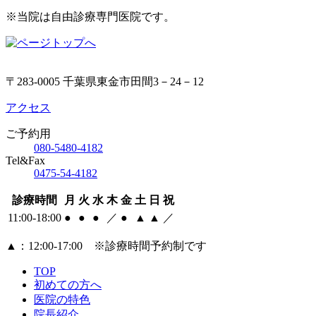
※当院は自由診療専門医院です。
〒283-0005 千葉県東金市田間3－24－12
アクセス
ご予約用
080-5480-4182
Tel&Fax
0475-54-4182
診療時間
月
火
水
木
金
土
日
祝
11:00-18:00
●
●
●
／
●
▲
▲
／
▲
：12:00‐17:00 ※診療時間予約制です
TOP
初めての方へ
医院の特色
院長紹介