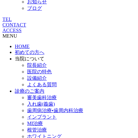
お知らせ
ブログ
TEL
CONTACT
ACCESS
MENU
HOME
初めての方へ
当院について
院長紹介
医院の特色
設備紹介
よくある質問
診療のご案内
審美歯科治療
入れ歯(義歯)
歯周病治療•歯周内科治療
インプラント
MI治療
根管治療
ホワイトニング