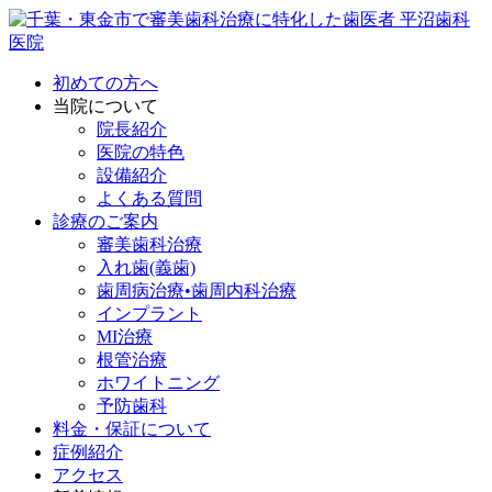
初めての方へ
当院について
院長紹介
医院の特色
設備紹介
よくある質問
診療のご案内
審美歯科治療
入れ歯(義歯)
歯周病治療•歯周内科治療
インプラント
MI治療
根管治療
ホワイトニング
予防歯科
料金・保証について
症例紹介
アクセス