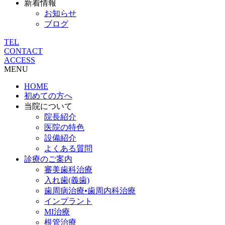
新着情報
お知らせ
ブログ
TEL
CONTACT
ACCESS
MENU
HOME
初めての方へ
当院について
院長紹介
医院の特色
設備紹介
よくある質問
診療のご案内
審美歯科治療
入れ歯(義歯)
歯周病治療•歯周内科治療
インプラント
MI治療
根管治療