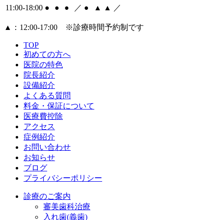
11:00-18:00
●
●
●
／
●
▲
▲
／
▲
：12:00‐17:00 ※診療時間予約制です
TOP
初めての方へ
医院の特色
院長紹介
設備紹介
よくある質問
料金・保証について
医療費控除
アクセス
症例紹介
お問い合わせ
お知らせ
ブログ
プライバシーポリシー
診療のご案内
審美歯科治療
入れ歯(義歯)