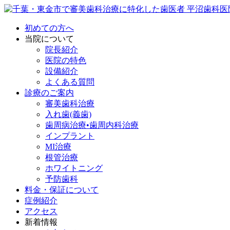
初めての方へ
当院について
院長紹介
医院の特色
設備紹介
よくある質問
診療のご案内
審美歯科治療
入れ歯(義歯)
歯周病治療•歯周内科治療
インプラント
MI治療
根管治療
ホワイトニング
予防歯科
料金・保証について
症例紹介
アクセス
新着情報