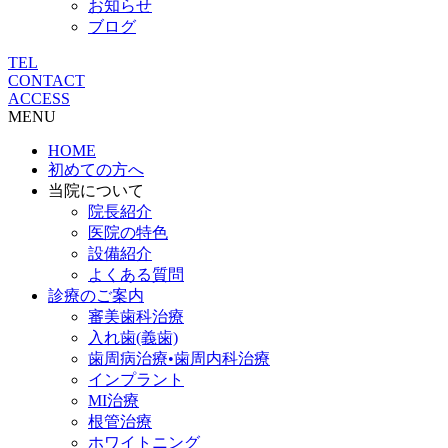
お知らせ
ブログ
TEL
CONTACT
ACCESS
MENU
HOME
初めての方へ
当院について
院長紹介
医院の特色
設備紹介
よくある質問
診療のご案内
審美歯科治療
入れ歯(義歯)
歯周病治療•歯周内科治療
インプラント
MI治療
根管治療
ホワイトニング