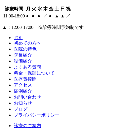
診療時間
月
火
水
木
金
土
日
祝
11:00-18:00
●
●
●
／
●
▲
▲
／
▲
：12:00‐17:00 ※診療時間予約制です
TOP
初めての方へ
医院の特色
院長紹介
設備紹介
よくある質問
料金・保証について
医療費控除
アクセス
症例紹介
お問い合わせ
お知らせ
ブログ
プライバシーポリシー
診療のご案内