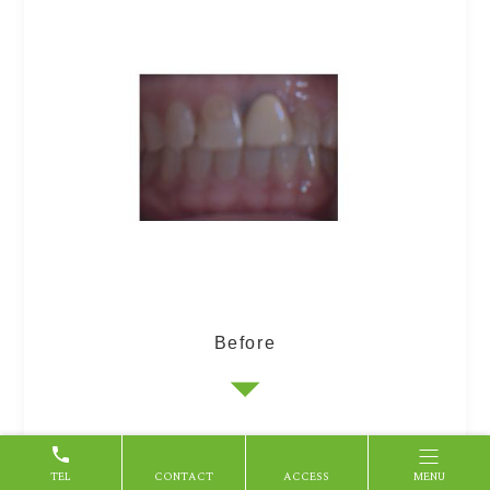
Before
After
TEL
CONTACT
ACCESS
MENU