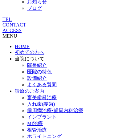
お知らせ
ブログ
TEL
CONTACT
ACCESS
MENU
HOME
初めての方へ
当院について
院長紹介
医院の特色
設備紹介
よくある質問
診療のご案内
審美歯科治療
入れ歯(義歯)
歯周病治療•歯周内科治療
インプラント
MI治療
根管治療
ホワイトニング