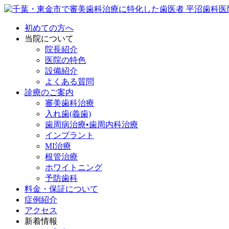
初めての方へ
当院について
院長紹介
医院の特色
設備紹介
よくある質問
診療のご案内
審美歯科治療
入れ歯(義歯)
歯周病治療•歯周内科治療
インプラント
MI治療
根管治療
ホワイトニング
予防歯科
料金・保証について
症例紹介
アクセス
新着情報