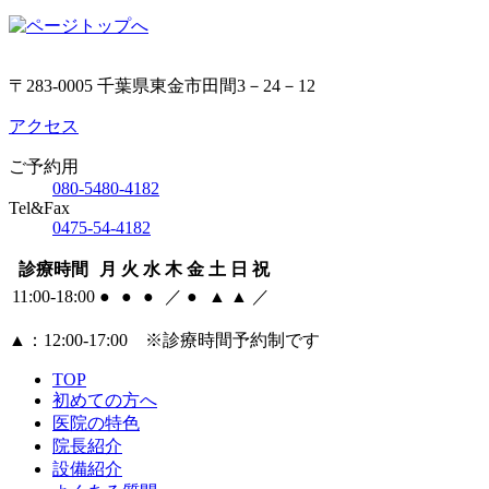
〒283-0005 千葉県東金市田間3－24－12
アクセス
ご予約用
080-5480-4182
Tel&Fax
0475-54-4182
診療時間
月
火
水
木
金
土
日
祝
11:00-18:00
●
●
●
／
●
▲
▲
／
▲
：12:00‐17:00 ※診療時間予約制です
TOP
初めての方へ
医院の特色
院長紹介
設備紹介