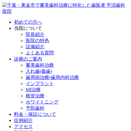
初めての方へ
当院について
院長紹介
医院の特色
設備紹介
よくある質問
診療のご案内
審美歯科治療
入れ歯(義歯)
歯周病治療•歯周内科治療
インプラント
MI治療
根管治療
ホワイトニング
予防歯科
料金・保証について
症例紹介
アクセス