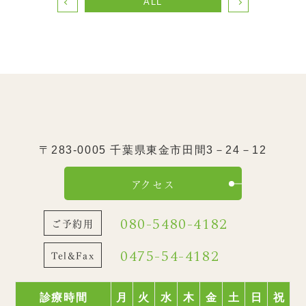
ALL
〒283-0005 千葉県東金市田間3－24－12
アクセス
080-5480-4182
ご予約用
0475-54-4182
Tel&Fax
診療時間
月
火
水
木
金
土
日
祝