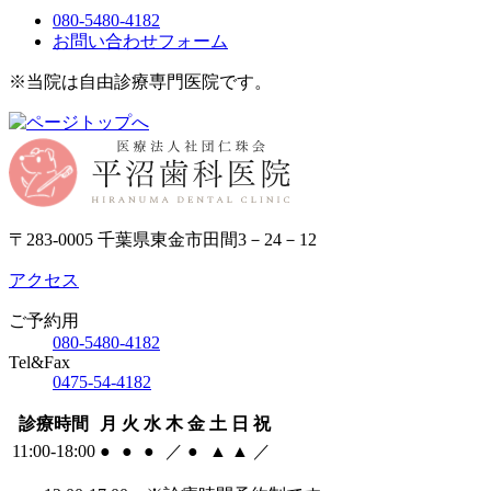
080-5480-4182
お問い合わせフォーム
※当院は自由診療専門医院です。
〒283-0005 千葉県東金市田間3－24－12
アクセス
ご予約用
080-5480-4182
Tel&Fax
0475-54-4182
診療時間
月
火
水
木
金
土
日
祝
11:00-18:00
●
●
●
／
●
▲
▲
／