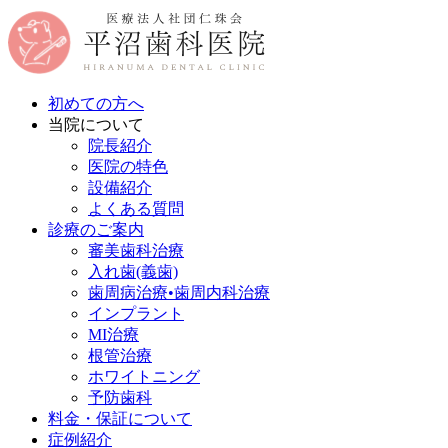
初めての方へ
当院について
院長紹介
医院の特色
設備紹介
よくある質問
診療のご案内
審美歯科治療
入れ歯(義歯)
歯周病治療•歯周内科治療
インプラント
MI治療
根管治療
ホワイトニング
予防歯科
料金・保証について
症例紹介